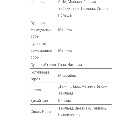
фасоль
США, Мьянма, Япония,
Узбекистан, Таиланд, Индия ,
Польша
Сушеные
жемчужные
Мьянма
бобы
сушеные
бамбуковые
Мьянма
бобы
Сушеный горох
Гана, Нигерия
Голубиный
Мозамбик
горох
Дания, Лаос, Мьянма, Япония,
просо
Таиланд
дикий рис
Канада
Таиланд, Вьетнам, Тайвань,
Слезы Иова
Нидерланды