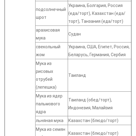
Украина, Болгария, Россия
подсолнечный
(еда/торт), Казахстан (еда/
шрот
торт), Танзания (еда/торт)
арахисовая
Судан
мука
свекольный
Украина, США, Египет, Россия,
жом
Беларусь, Германия, Сербия
Мука из
рисовых
Таиланд
отрубей
(лепешка)
Мука из ядер
Таиланд (обед/торт),
пальмового
Индонезия, Малайзия
ядра
льняная мука
Казахстан (блюдо/торт)
Мука из семян
Казахстан (блюдо/торт)