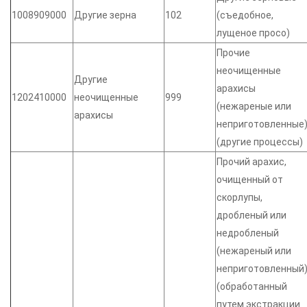
1008909000
Другие зерна
102
(съедобное,
лущеное просо)
Прочие
неочищенные
Другие
арахисы
1202410000
неочищенные
999
(нежареные или
арахисы
неприготовленные
(другие процессы)
Прочий арахис,
очищенный от
скорлупы,
дробленый или
недробленый
(нежареный или
неприготовленный
(обработанный
путем экстракции