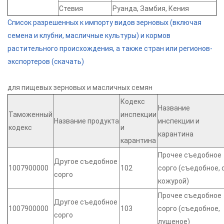
Стевия
Руанда, Замбия, Кения
Список разрешенных к импорту видов зерновых (включая
семена и клубни, масличные культуры) и кормов
растительного происхождения, а также стран или регионов-
экспортеров (скачать)
для пищевых зерновых и масличных семян
Кодекс
Название
Таможенный
инспекции
Название продукта
инспекции и
кодекс
и
карантина
карантина
Прочее съедобное
Другое съедобное
1007900000
102
сорго (съедобное, 
сорго
кожурой)
Прочее съедобное
Другое съедобное
1007900000
103
сорго (съедобное,
сорго
лущеное)