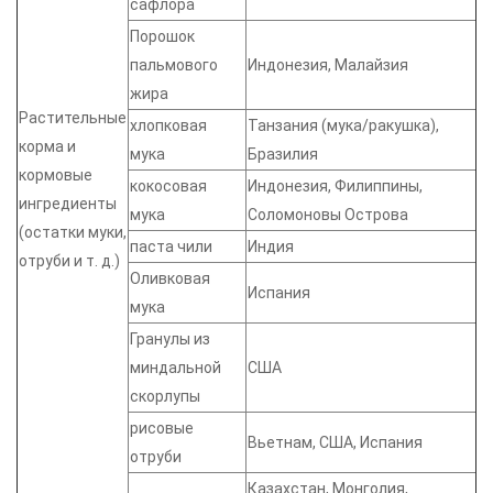
сафлора
Порошок
пальмового
Индонезия, Малайзия
жира
Растительные
хлопковая
Танзания (мука/ракушка),
корма и
мука
Бразилия
кормовые
кокосовая
Индонезия, Филиппины,
ингредиенты
мука
Соломоновы Острова
(остатки муки,
паста чили
Индия
отруби и т. д.)
Оливковая
Испания
мука
Гранулы из
миндальной
США
скорлупы
рисовые
Вьетнам, США, Испания
отруби
Казахстан, Монголия,