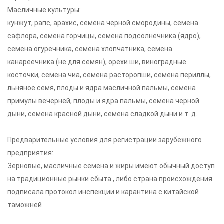
Масличные культуры:
кунжут, рапс, арахис, семена черной смородины, семена
сафлора, семена горчицы, семена подсолнечника (ядро),
семена огуречника, семена хлопчатника, семена
канареечника (не для семян), орехи ши, виноградные
косточки, семена чиа, семена расторопши, семена периллы,
льняное семя, плоды и ядра масличной пальмы, семена
примулы вечерней, плоды и ядра пальмы, семена черной
дыни, семена красной дыни, семена сладкой дыни и т. д.
Предварительные условия для регистрации зарубежного
предприятия:
Зерновые, масличные семена и жиры имеют обычный доступ
на традиционные рынки сбыта , либо страна происхождения
подписала протокол инспекции и карантина с китайской
таможней .