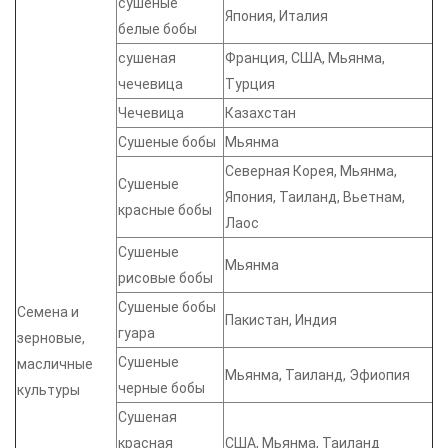
сушеные
Япония, Италия
белые бобы
сушеная
Франция, США, Мьянма,
чечевица
Турция
Чечевица
Казахстан
Сушеные бобы
Мьянма
Северная Корея, Мьянма,
Сушеные
Япония, Таиланд, Вьетнам,
красные бобы
Лаос
Сушеные
Мьянма
рисовые бобы
Сушеные бобы
Семена и
Пакистан, Индия
гуара
зерновые,
Сушеные
масличные
Мьянма, Таиланд, Эфиопия
черные бобы
культуры
Сушеная
красная
США, Мьянма, Таиланд