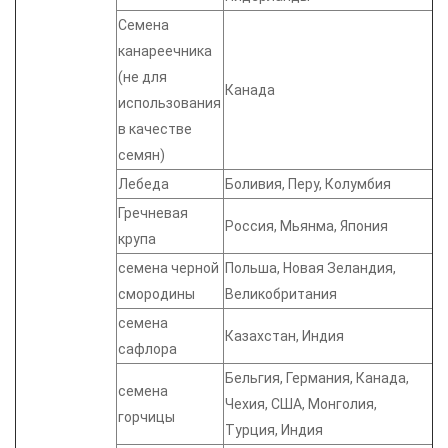
Семена
канареечника
(не для
Канада
использования
в качестве
семян)
Лебеда
Боливия, Перу, Колумбия
Гречневая
Россия, Мьянма, Япония
крупа
семена черной
Польша, Новая Зеландия,
смородины
Великобритания
семена
Казахстан, Индия
сафлора
Бельгия, Германия, Канада,
семена
Чехия, США, Монголия,
горчицы
Турция, Индия