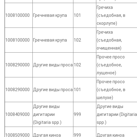
Гречиха
1008100000
Гречневая крупа
101
(съедобная, в
скорлупе)
Гречиха
1008100000
Гречневая крупа
102
(съедобная,
очищенная)
Прочее просо
1008290000
Другие виды проса
102
(съедобное,
лущеное)
Прочее просо
1008290000
Другие виды проса
101
(съедобное, в
шелухе)
Другие виды
Другие виды
1008409000
дигитарии
999
дигитарии (Digitaria
(Digitaria spp.)
spp.)
1008509000
Другая киноа
999
Другая киноа