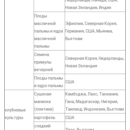
Нидерланды, Канада, США,
Новая Зеландия, Индия
Плоды
масличной
Эфиопия, Северная Корея,
пальмы и ядра
Германия, США, Мьянма,
масличной
Вьетнам
пальмы
Семена
Северная Корея, Нидерланды,
примулы
Новая Зеландия
вечерней
Плоды пальмы
США
и ядро пальмы
Сушеная
Камбоджа, Лаос, Танзания,
маниока
Гана, Мадагаскар, Нигерия,
(ломтики)
Таиланд, Индонезия, Вьетнам
клубневые
культуры
картофель
США
сладкий
Лаос, Вьетнам