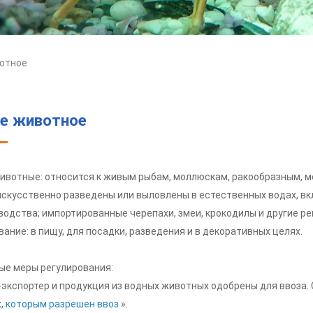
отное
е животное
ивотные: относится к живым рыбам, моллюскам, ракообразным, м
искусственно разведены или выловлены в естественных водах, вк
одства; импортированные черепахи, змеи, крокодилы и другие ре
ание: в пищу, для посадки, разведения и в декоративных целях.
е меры регулирования:
-экспортер и продукция из водных животных одобрены для ввоза. 
, которым разрешен ввоз
».