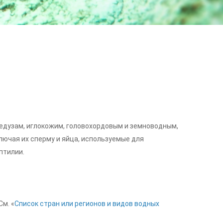
едузам, иглокожим, головохордовым и земноводным,
лючая их сперму и яйца, используемые для
птилии.
См. «
Список стран или регионов и видов водных