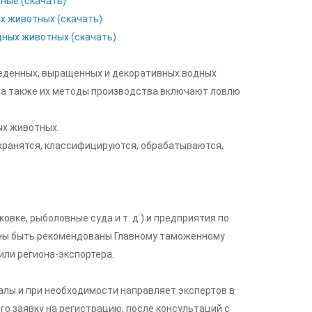
ные (скачать)
х животных (скачать)
дных животных (скачать)
веденных, выращенных и декоративных водных
, а также их методы производства включают ловлю
ых животных.
 хранятся, классифицируются, обрабатываются,
ке, рыболовные суда и т. д.) и предприятия по
ны быть рекомендованы Главному таможенному
или региона-экспортера.
лы и при необходимости направляет экспертов в
го заявку на регистрацию, после консультаций с