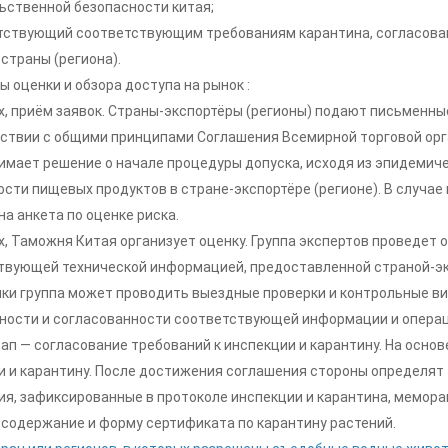
ьственной безопасности китая;
етствующий соответствующим требованиям карантина, согласов
страны (региона).
 оценки и обзора доступа на рынок :
х, приём заявок. Страны-экспортёры (регионы) подают письменны
тствии с общими принципами Соглашения Всемирной торговой ор
нимает решение о начале процедуры допуска, исходя из эпидемич
сти пищевых продуктов в стране-экспортёре (регионе). В случае 
а анкета по оценке риска.
, Таможня Китая организует оценку. Группа экспертов проведет 
твующей технической информацией, предоставленной страной-эксп
нки группа может проводить выездные проверки и контрольные в
ности и согласованности соответствующей информации и операц
ап — согласование требований к инспекции и карантину. На осно
и и карантину. После достижения соглашения стороны определят 
ия, зафиксированные в протоколе инспекции и карантина, мемора
 содержание и форму сертификата по карантину растений.