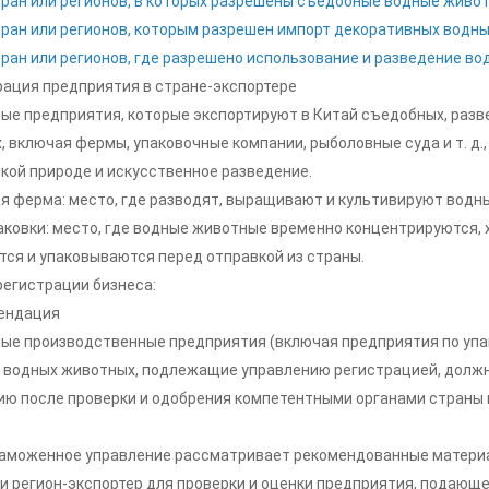
тран или регионов, в которых разрешены съедобные водные живот
тран или регионов, которым разрешен импорт декоративных водны
ран или регионов, где разрешено использование и разведение во
ация предприятия в стране-экспортере
ые предприятия, которые экспортируют в Китай съедобных, раз
, включая фермы, упаковочные компании, рыболовные суда и т. д.
кой природе и искусственное разведение.
я ферма: место, где разводят, выращивают и культивируют водн
аковки: место, где водные животные временно концентрируются,
тся и упаковываются перед отправкой из страны.
регистрации бизнеса:
мендация
е производственные предприятия (включая предприятия по упаков
 водных животных, подлежащие управлению регистрацией, долж
ию после проверки и одобрения компетентными органами страны 
таможенное управление рассматривает рекомендованные материа
и регион-экспортер для проверки и оценки предприятия, подающе