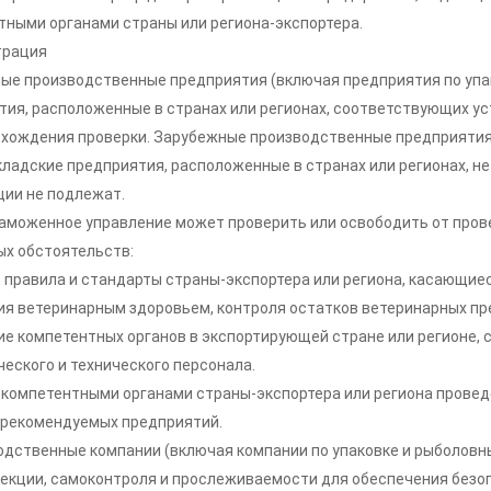
тными органами страны или региона-экспортера.
трация
ые производственные предприятия (включая предприятия по упако
тия, расположенные в странах или регионах, соответствующих у
охождения проверки. Зарубежные производственные предприятия 
 складские предприятия, расположенные в странах или регионах,
ции не подлежат.
таможенное управление может проверить или освободить от про
ых обстоятельств:
ы, правила и стандарты страны-экспортера или региона, касающи
ия ветеринарным здоровьем, контроля остатков ветеринарных пр
ние компетентных органов в экспортирующей стране или регионе,
еского и технического персонала.
а компетентными органами страны-экспортера или региона провед
 рекомендуемых предприятий.
водственные компании (включая компании по упаковке и рыболовн
екции, самоконтроля и прослеживаемости для обеспечения безоп