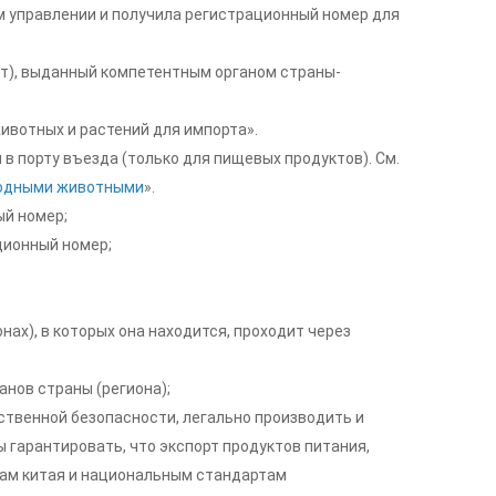
м управлении и получила регистрационный номер для
ат), выданный компетентным органом страны-
ивотных и растений для импорта».
в порту въезда (только для пищевых продуктов). См.
водными животными
».
ый номер;
ционный номер;
ах), в которых она находится, проходит через
нов страны (региона);
ственной безопасности, легально производить и
ы гарантировать, что экспорт продуктов питания,
ам китая и национальным стандартам