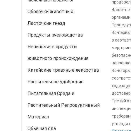
продовол
4, соотв
Оболочки животных
органами 
Ласточкин гнезд
Процедуры
Во-первы
Продукты пчеловодства
в соотве
Непищевые продукты
мер, при
безопасно
животного происхождения
направлен
Китайские травяные лекарства
Во-вторых
соответс
Растительное удобрение
ходе оце
Питательная Cреда и
достовер
Третий эт
Растительный Pепродуктивный
инспекци
требован
Mатериал
утвердят
Обычная еда