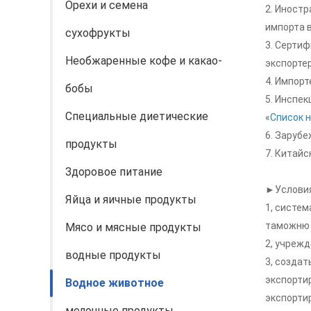
Орехи и семена
2. Иност
импорта в
сухофрукты
3. Серти
Необжаренные кофе и какао-
экспортер
4. Импорт
бобы
5. Инспек
Специальные диетические
«
Список 
6. Заруб
продукты
7. Китайс
Здоровое питание
►Условия
Яйца и яичные продукты
1, систем
таможню к
Мясо и мясные продукты
2, учреж
водные продукты
3, созда
экспортир
Водное животное
экспорти
молочные продукты