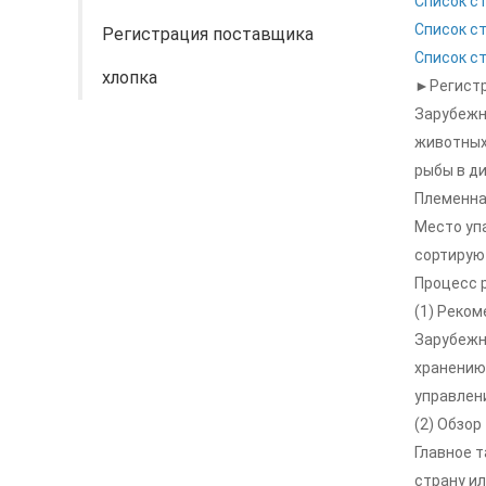
Список с
Список с
Регистрация поставщика
Список ст
хлопка
►Регистр
Зарубежн
животных
рыбы в ди
Племенна
Место уп
сортирую
Процесс 
(1) Реко
Зарубежны
хранению
управлен
(2) Обзор
Главное 
страну ил