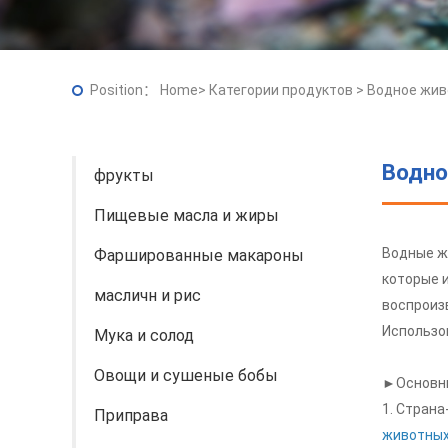
Position：
Home
>
Категории продуктов
>
Водное жив
Водно
фрукты
Пищевые масла и жиры
Водные ж
Фаршированные макароны
которые 
масличн и рис
воспроизв
Использов
Мука и солод
Овощи и сушеные бобы
►Основны
1. Страна
Приправа
животных