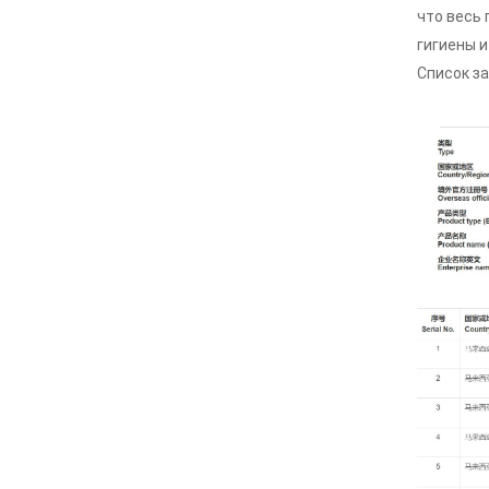
что весь 
гигиены 
Список з