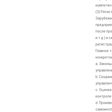
компетен
(3) Регис
Зарубежн
предприя
после пр
и т.д.) и
регистра
Главное 
конкретн
а. Закон
управлен
b. Созда
управленч
c. Оценк
контроля
d. Произ
самоинсп