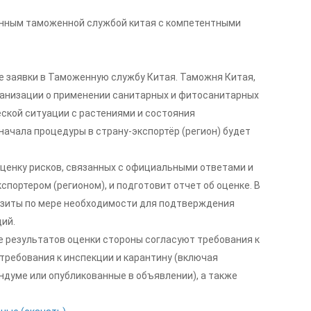
анным таможенной службой китая с компетентными
е заявки в Таможенную службу Китая. Таможня Китая,
ганизации о применении санитарных и фитосанитарных
еской ситуации с растениями и состояния
начала процедуры в страну-экспортёр (регион) будет
оценку рисков, связанных с официальными ответами и
ортером (регионом), и подготовит отчет об оценке. В
изиты по мере необходимости для подтверждения
ий.
ве результатов оценки стороны согласуют требования к
требования к инспекции и карантину (включая
ндуме или опубликованные в объявлении), а также