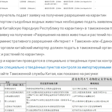
лучатель подает заявку на получение разрешения на карантин
портом съедобных водных животных необходимо подать заявлени
 в Китайскую Народную Республику по карантину» в таможенном п
Заявку на получение «Разрешения на ввоз животных и растений п
дминистративного разрешения «Интернет + Таможня» или «Единое
торговли китайский импортер должен подать в таможенный орган
и растений по карантину».
 и карантин проводятся в специально отведённых пунктах контро
ок специально отведённых пунктов контроля за импортируемым
сайте Таможенной службы Китая, как показано на рисунке: