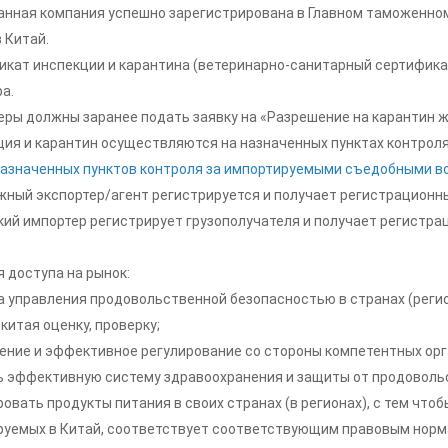
ранная компания успешно зарегистрирована в Главном таможенно
 Китай.
фикат инспекции и карантина (ветеринарно-санитарный сертифик
а.
еры должны заранее подать заявку на «Разрешение на карантин ж
ция и карантин осуществляются на назначенных пунктах контроля 
назначенных пунктов контроля за импортируемыми съедобными 
ежный экспортер/агент регистрируется и получает регистрационн
кий импортер регистрирует грузополучателя и получает регистра
 доступа на рынок:
а управления продовольственной безопасностью в странах (регион
итая оценку, проверку;
дение и эффективное регулирование со стороны компетентных орга
ть эффективную систему здравоохранения и защиты от продоволь
овать продукты питания в своих странах (в регионах), с тем чтоб
руемых в Китай, соответствует соответствующим правовым норм