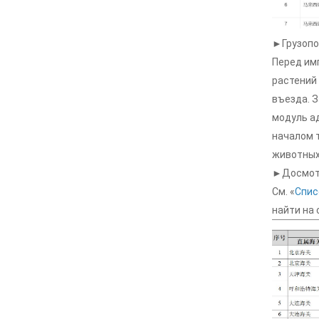
►Грузопо
Перед им
растений
въезда. 
модуль а
началом 
животных 
►Досмотр
См. «
Спис
найти на 